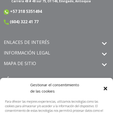
Carrera 48 # 48 sur 75, Of 146, Envigado, Antioquia
+57 318 5351494
(604) 322 41 77
ENLACES DE INTERÉS
INFORMACIÓN LEGAL
MAPA DE SITIO
SÍGUENOS
Gestionar el consentimiento
de las cookies
Para ofrecer las mejores experiencias, utilizamos tecnologías como las
derechos de petición
Informamos que los
que sean
cookies para almacenar y/o acceder a la información del dispositivo. El
radicados por un medio distinto al establecido en nuestra sitio
consentimiento de estas tecnologías nos permitirá procesar datos como el