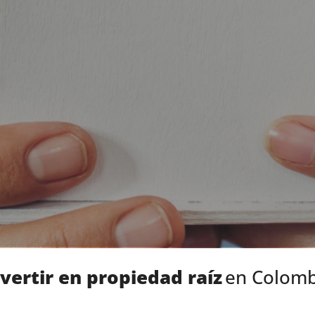
vertir en propiedad raíz
en Colomb