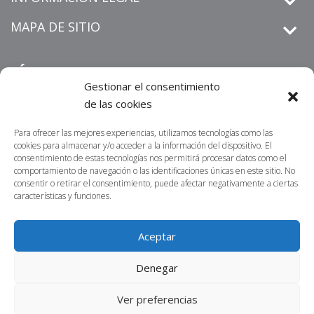
MAPA DE SITIO
SÍGUENOS
Gestionar el consentimiento
de las cookies
Para ofrecer las mejores experiencias, utilizamos tecnologías como las
derechos de petición
Informamos que los
que sean
cookies para almacenar y/o acceder a la información del dispositivo. El
radicados por un medio distinto al establecido en nuestra sitio
consentimiento de estas tecnologías nos permitirá procesar datos como el
https://centrosur.co/clientes/
comportamiento de navegación o las identificaciones únicas en este sitio. No
web
,
La dirección
consentir o retirar el consentimiento, puede afectar negativamente a ciertas
electrónica o física para notificaciones judiciales no serán
características y funciones.
acusados de recibidos ni tramitados. Lo invitamos a
contactarnos por nuestros canales oficiales; nuestro propósito
Aceptar
es atender sus requerimientos en la menor brevedad posible.
Denegar
Ver preferencias
©2023 Centro Sur Powered by Ecommerce Agency S.A.S