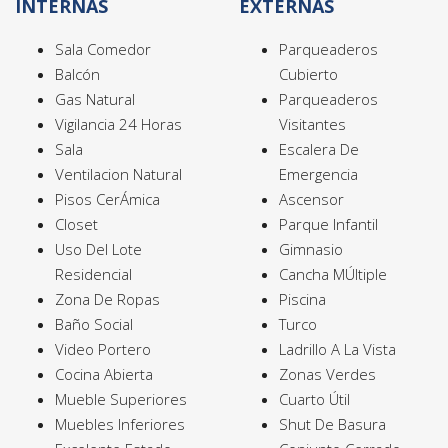
INTERNAS
EXTERNAS
Sala Comedor
Parqueaderos
Balcón
Cubierto
Gas Natural
Parqueaderos
Vigilancia 24 Horas
Visitantes
Sala
Escalera De
Ventilacion Natural
Emergencia
Pisos CerÁmica
Ascensor
Closet
Parque Infantil
Uso Del Lote
Gimnasio
Residencial
Cancha MÚltiple
Zona De Ropas
Piscina
Baño Social
Turco
Video Portero
Ladrillo A La Vista
Cocina Abierta
Zonas Verdes
Mueble Superiores
Cuarto Útil
Muebles Inferiores
Shut De Basura