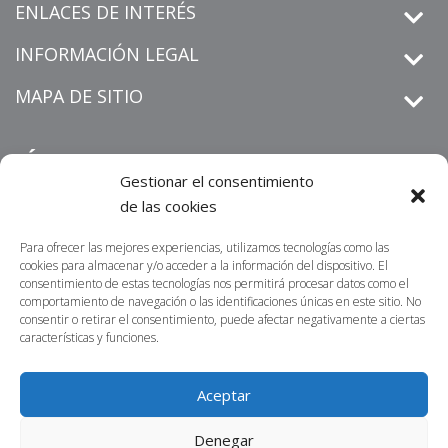
ENLACES DE INTERÉS
INFORMACIÓN LEGAL
MAPA DE SITIO
SÍGUENOS
Gestionar el consentimiento
de las cookies
Para ofrecer las mejores experiencias, utilizamos tecnologías como las
derechos de petición
Informamos que los
que sean
cookies para almacenar y/o acceder a la información del dispositivo. El
radicados por un medio distinto al establecido en nuestra sitio
consentimiento de estas tecnologías nos permitirá procesar datos como el
https://centrosur.co/clientes/
comportamiento de navegación o las identificaciones únicas en este sitio. No
web
,
La dirección
consentir o retirar el consentimiento, puede afectar negativamente a ciertas
electrónica o física para notificaciones judiciales no serán
características y funciones.
acusados de recibidos ni tramitados. Lo invitamos a
contactarnos por nuestros canales oficiales; nuestro propósito
Aceptar
es atender sus requerimientos en la menor brevedad posible.
Denegar