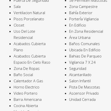
Puerta De Seguridad
Se Permiten Mascotas
Sala
Zona Campestre
Ventilacion Natural
BahÍa Exterior
Pisos Porcelanato
PorterÍa Vigilancia
Closet
En Edificio
Uso Del Lote
En Zona Residencial
Residencial
Área Urbana
Acabados Cubierta
Baños Comunales
Plano
Ubicada En Edificio
Acabados Cubierta
Bahias De Parqueo
Espacio En Cielo Raso
Vigilancia 7 X 24
Zona De Ropas
Seguridad
Baño Social
Alcantarillado
Calentador A Gas
Salon Infantil
Horno Electrico
Pista De Mascotas
Video Portero
Ascensor Privado
Barra Americana
Unidad Cerrada
Cocina Abierta