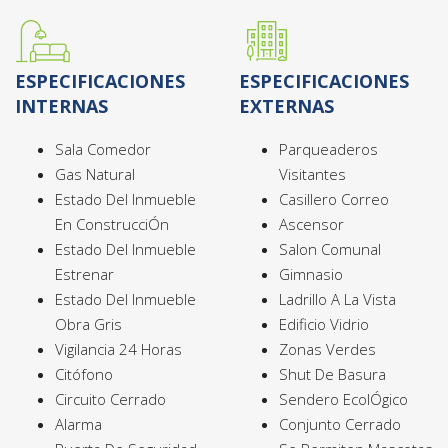
ESPECIFICACIONES
ESPECIFICACIONES
INTERNAS
EXTERNAS
Sala Comedor
Parqueaderos
Gas Natural
Visitantes
Estado Del Inmueble
Casillero Correo
En ConstrucciÓn
Ascensor
Estado Del Inmueble
Salon Comunal
Estrenar
Gimnasio
Estado Del Inmueble
Ladrillo A La Vista
Obra Gris
Edificio Vidrio
Vigilancia 24 Horas
Zonas Verdes
Citófono
Shut De Basura
Circuito Cerrado
Sendero EcolÓgico
Alarma
Conjunto Cerrado