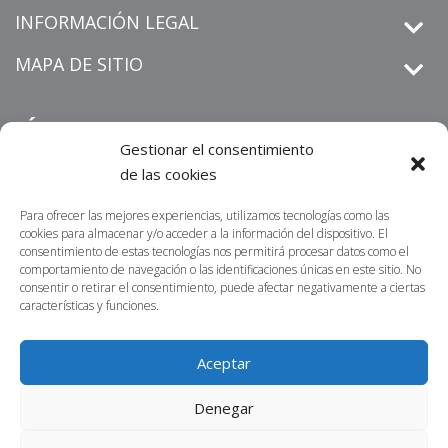
INFORMACIÓN LEGAL
MAPA DE SITIO
SÍGUENOS
Gestionar el consentimiento
de las cookies
Para ofrecer las mejores experiencias, utilizamos tecnologías como las
derechos de petición
Informamos que los
que sean
cookies para almacenar y/o acceder a la información del dispositivo. El
radicados por un medio distinto al establecido en nuestra sitio
consentimiento de estas tecnologías nos permitirá procesar datos como el
https://centrosur.co/clientes/
comportamiento de navegación o las identificaciones únicas en este sitio. No
web
,
La dirección
consentir o retirar el consentimiento, puede afectar negativamente a ciertas
electrónica o física para notificaciones judiciales no serán
características y funciones.
acusados de recibidos ni tramitados. Lo invitamos a
contactarnos por nuestros canales oficiales; nuestro propósito
Aceptar
es atender sus requerimientos en la menor brevedad posible.
Denegar