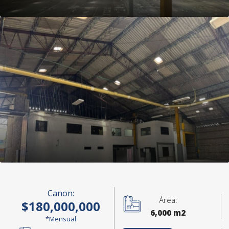
Canon:
Área:
$180,000,000
6,000 m2
*Mensual
+2