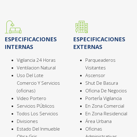
ESPECIFICACIONES
ESPECIFICACIONES
INTERNAS
EXTERNAS
Vigilancia 24 Horas
Parqueaderos
Ventilacion Natural
Visitantes
Uso Del Lote
Ascensor
Comercio Y Servicios
Shut De Basura
(oficinas)
Oficina De Negocios
Video Portero
PorterÍa Vigilancia
Servicios PÚblicos
En Zona Comercial
Todos Los Servicios
En Zona Residencial
Divisiones
Área Urbana
Estado Del Inmueble
Oficinas
Obra Gris
Administrativas