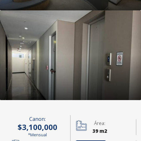
Canon:
Área:
$3,100,000
39 m2
*Mensual
+12