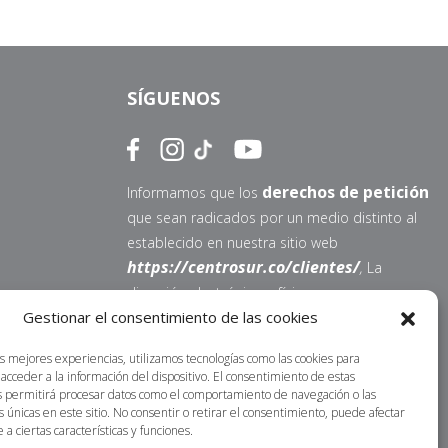
SÍGUENOS
derechos de petición
Informamos que los
que sean radicados por un medio distinto al
establecido en nuestra sitio web
https://centrosur.co/clientes/
,
La
dirección electrónica o física para
Gestionar el consentimiento de las cookies
notificaciones judiciales no serán acusados de
recibidos ni tramitados. Lo invitamos a
as mejores experiencias, utilizamos tecnologías como las cookies para
contactarnos por nuestros canales oficiales;
acceder a la información del dispositivo. El consentimiento de estas
nuestro propósito es atender sus
s permitirá procesar datos como el comportamiento de navegación o las
s únicas en este sitio. No consentir o retirar el consentimiento, puede afectar
requerimientos en la menor brevedad posible.
a ciertas características y funciones.