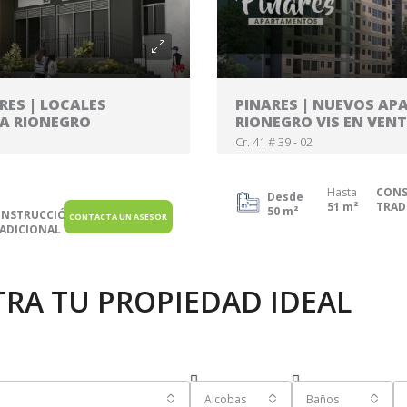
RES | LOCALES
PINARES | NUEVOS A
TA RIONEGRO
RIONEGRO VIS EN VEN
Cr. 41 # 39 - 02
Hasta
CONS
Desde
51 m²
TRAD
50 m²
NSTRUCCIÓN
CONTACTA UN ASESOR
ADICIONAL
TRA TU
PROPIEDAD IDEAL
Alcobas
Baños