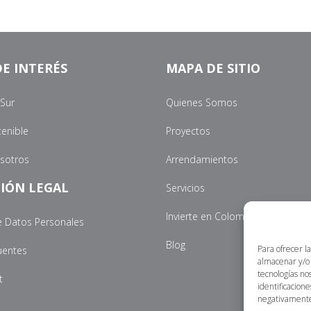
E INTERÉS
MAPA DE SITIO
 Sur
Quienes Somos
tenible
Proyectos
osotros
Arrendamientos
IÓN LEGAL
Servicios
Invierte en Colombia
e Datos Personales
Blog
Para ofrecer l
uentes
almacenar y/o 
tecnologías no
t
identificacione
negativamente 