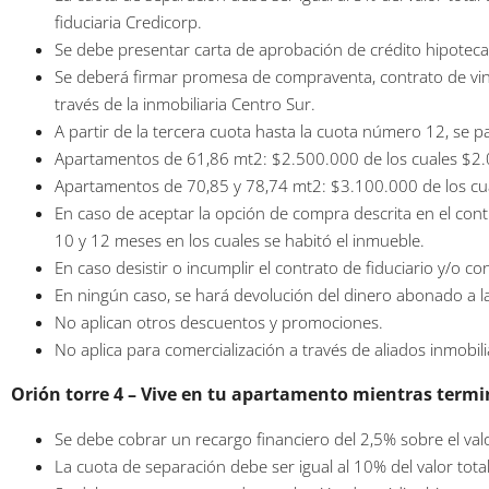
fiduciaria Credicorp.
Se debe presentar carta de aprobación de crédito hipotecar
Se deberá firmar promesa de compraventa, contrato de vinc
través de la inmobiliaria Centro Sur.
A partir de la tercera cuota hasta la cuota número 12, se p
Apartamentos de 61,86 mt2: $2.500.000 de los cuales $2.
Apartamentos de 70,85 y 78,74 mt2: $3.100.000 de los cu
En caso de aceptar la opción de compra descrita en el cont
10 y 12 meses en los cuales se habitó el inmueble.
En caso desistir o incumplir el contrato de fiduciario y/o 
En ningún caso, se hará devolución del dinero abonado a la
No aplican otros descuentos y promociones.
No aplica para comercialización a través de aliados inmobili
Orión torre 4 – Vive en tu apartamento mientras termi
Se debe cobrar un recargo financiero del 2,5% sobre el valo
La cuota de separación debe ser igual al 10% del valor tota