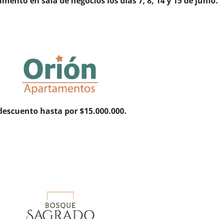
ento en sala de negocios los días 7, 8, 14 y 15 de junio.
escuento hasta por $15.000.000.