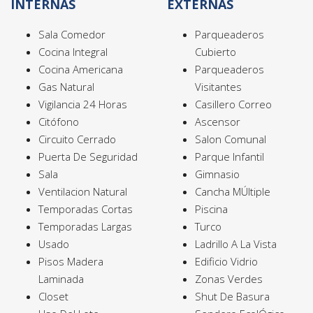
INTERNAS
EXTERNAS
Sala Comedor
Parqueaderos
Cocina Integral
Cubierto
Cocina Americana
Parqueaderos
Gas Natural
Visitantes
Vigilancia 24 Horas
Casillero Correo
Citófono
Ascensor
Circuito Cerrado
Salon Comunal
Puerta De Seguridad
Parque Infantil
Sala
Gimnasio
Ventilacion Natural
Cancha MÚltiple
Temporadas Cortas
Piscina
Temporadas Largas
Turco
Usado
Ladrillo A La Vista
Pisos Madera
Edificio Vidrio
Laminada
Zonas Verdes
Closet
Shut De Basura