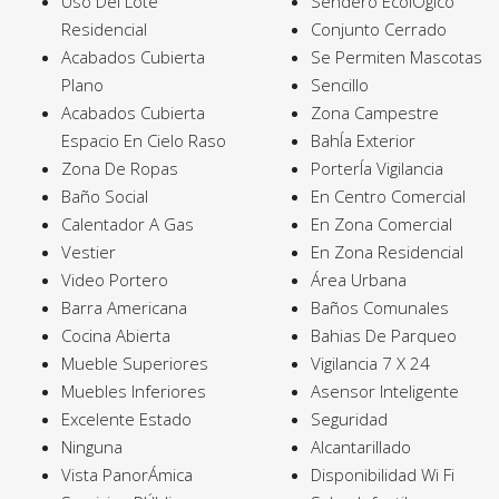
Uso Del Lote
Sendero EcolÓgico
Residencial
Conjunto Cerrado
Acabados Cubierta
Se Permiten Mascotas
Plano
Sencillo
Acabados Cubierta
Zona Campestre
Espacio En Cielo Raso
BahÍa Exterior
Zona De Ropas
PorterÍa Vigilancia
Baño Social
En Centro Comercial
Calentador A Gas
En Zona Comercial
Vestier
En Zona Residencial
Video Portero
Área Urbana
Barra Americana
Baños Comunales
Cocina Abierta
Bahias De Parqueo
Mueble Superiores
Vigilancia 7 X 24
Muebles Inferiores
Asensor Inteligente
Excelente Estado
Seguridad
Ninguna
Alcantarillado
Vista PanorÁmica
Disponibilidad Wi Fi