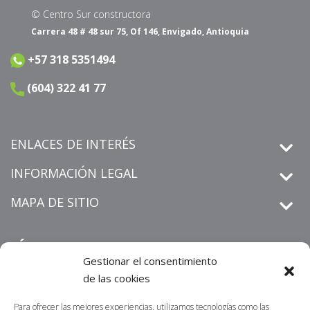
© Centro Sur constructora
Carrera 48 # 48 sur 75, Of 146, Envigado, Antioquia
+57 318 5351494
(604) 322 41 77
ENLACES DE INTERÉS
INFORMACIÓN LEGAL
MAPA DE SITIO
SÍGUENOS
Gestionar el consentimiento
de las cookies
Para ofrecer las mejores experiencias, utilizamos tecnologías como las