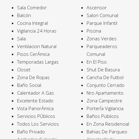
Sala Comedor
Ascensor
Balcón
Salon Comunal
Cocina Integral
Parque Infantil
Vigilancia 24 Horas
Piscina
Sala
Zonas Verdes
Ventilacion Natural
Parqueaderos
Pisos CerÁmica
Comunal
Temporadas Largas
En El Piso
Closet
Shut De Basura
Zona De Ropas
Cancha De Futbol
Baño Social
Conjunto Cerrado
Calentador A Gas
Nro Apartamento
Excelente Estado
Zona Campestre
Vista PanorÁmica
PorterÍa Vigilancia
Servicios PÚblicos
Baños Públicos
Todos Los Servicios
En Zona Residencial
Baño Privado
Bahias De Parqueo