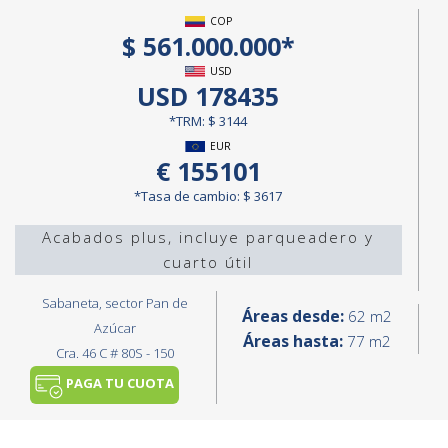
COP
$ 561.000.000*
USD
USD 178435
*TRM: $ 3144
EUR
€ 155101
*Tasa de cambio: $ 3617
Acabados plus, incluye parqueadero y
cuarto útil
Sabaneta, sector Pan de
Áreas desde:
62 m2
Azúcar
Áreas hasta:
77 m2
Cra. 46 C # 80S - 150
PAGA TU CUOTA