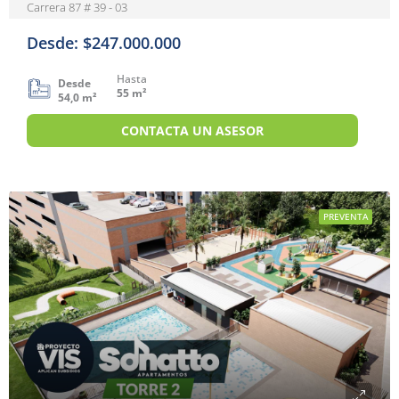
Carrera 87 # 39 - 03
Desde: $247.000.000
Hasta
Desde
55 m²
54,0 m²
CONTACTA UN ASESOR
PREVENTA