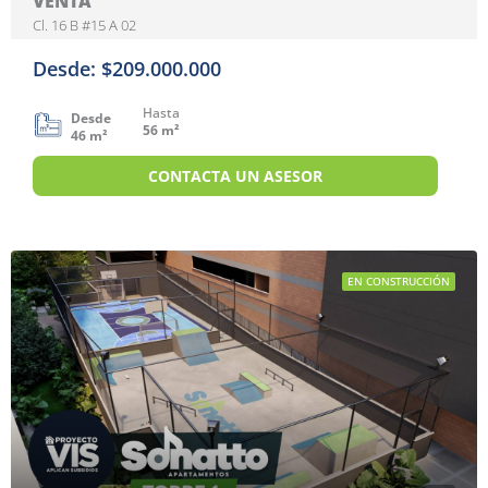
VENTA
Cl. 16 B #15 A 02
Desde: $209.000.000
Hasta
Desde
56 m²
46 m²
CONTACTA UN ASESOR
EN CONSTRUCCIÓN