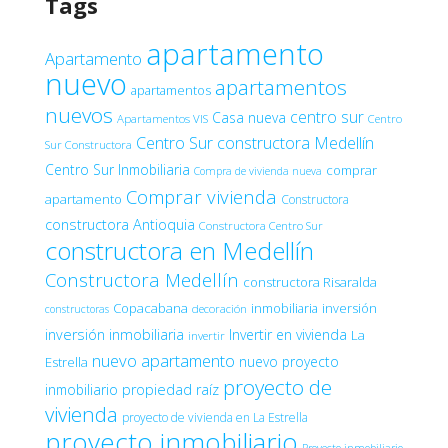
Tags
apartamento
Apartamento
nuevo
apartamentos
apartamentos
nuevos
centro sur
Casa nueva
Apartamentos VIS
Centro
Centro Sur constructora Medellín
Sur Constructora
Centro Sur Inmobiliaria
comprar
Compra de vivienda nueva
Comprar vivienda
apartamento
Constructora
constructora Antioquia
Constructora Centro Sur
constructora en Medellín
Constructora Medellín
constructora Risaralda
Copacabana
inmobiliaria
inversión
decoración
constructoras
inversión inmobiliaria
Invertir en vivienda
La
invertir
nuevo apartamento
nuevo proyecto
Estrella
proyecto de
inmobiliario
propiedad raíz
vivienda
proyecto de vivienda en La Estrella
proyecto inmobiliario
Proyecto inmobiliario