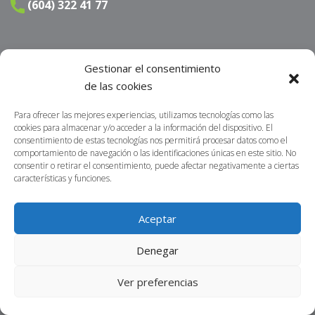
(604) 322 41 77
ENLACES DE INTERÉS
Gestionar el consentimiento
de las cookies
INFORMACIÓN LEGAL
Para ofrecer las mejores experiencias, utilizamos tecnologías como las
MAPA DE SITIO
cookies para almacenar y/o acceder a la información del dispositivo. El
consentimiento de estas tecnologías nos permitirá procesar datos como el
comportamiento de navegación o las identificaciones únicas en este sitio. No
SÍGUENOS
consentir o retirar el consentimiento, puede afectar negativamente a ciertas
características y funciones.
Aceptar
derechos de petición
Informamos que los
que sean
Denegar
radicados por un medio distinto al establecido en nuestra sitio
https://centrosur.co/clientes/
web
,
La dirección
Ver preferencias
electrónica o física para notificaciones judiciales no serán
acusados de recibidos ni tramitados. Lo invitamos a