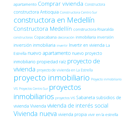
Comprar vivienda
apartamento
Constructora
constructora Antioquia
Constructora Centro Sur
constructora en Medellín
Constructora Medellín
constructora Risaralda
Copacabana
inmobiliaria
inversión
decoración
constructoras
inversión inmobiliaria
Invertir en vivienda
La
invertir
nuevo apartamento
nuevo proyecto
Estrella
proyecto de
inmobiliario
propiedad raíz
vivienda
proyecto de vivienda en La Estrella
proyecto inmobiliario
Proyecto inmobiliario
proyectos
VIS
Proyectos Centro Sur
inmobiliarios
Sabaneta
subsidios de
proyectos VIS
vivienda de interés social
vivienda
Vivienda
Vivienda nueva
vivienda propia
vivir en la estrella