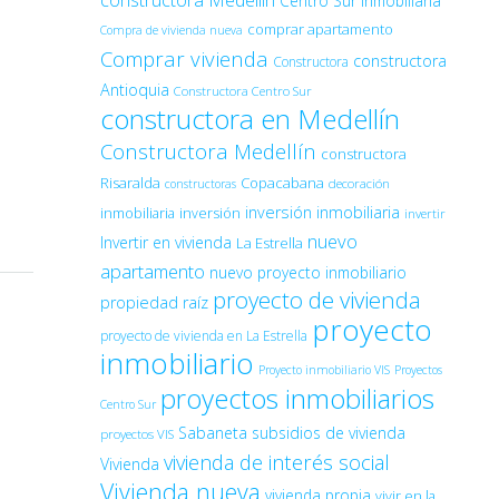
constructora Medellín
Centro Sur Inmobiliaria
comprar apartamento
Compra de vivienda nueva
Comprar vivienda
constructora
Constructora
Antioquia
Constructora Centro Sur
constructora en Medellín
Constructora Medellín
constructora
Risaralda
Copacabana
decoración
constructoras
inversión inmobiliaria
inmobiliaria
inversión
invertir
nuevo
Invertir en vivienda
La Estrella
apartamento
nuevo proyecto inmobiliario
proyecto de vivienda
propiedad raíz
proyecto
proyecto de vivienda en La Estrella
inmobiliario
Proyecto inmobiliario VIS
Proyectos
proyectos inmobiliarios
Centro Sur
Sabaneta
subsidios de vivienda
proyectos VIS
vivienda de interés social
Vivienda
Vivienda nueva
vivienda propia
vivir en la