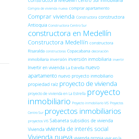
constructora Medellín
Centro Sur Inmobiliaria
comprar apartamento
Compra de vivienda nueva
Comprar vivienda
constructora
Constructora
Antioquia
Constructora Centro Sur
constructora en Medellín
Constructora Medellín
constructora
Risaralda
Copacabana
decoración
constructoras
inversión inmobiliaria
inmobiliaria
inversión
invertir
nuevo
Invertir en vivienda
La Estrella
apartamento
nuevo proyecto inmobiliario
proyecto de vivienda
propiedad raíz
proyecto
proyecto de vivienda en La Estrella
inmobiliario
Proyecto inmobiliario VIS
Proyectos
proyectos inmobiliarios
Centro Sur
Sabaneta
subsidios de vivienda
proyectos VIS
vivienda de interés social
Vivienda
Vivienda nueva
vivienda propia
vivir en la