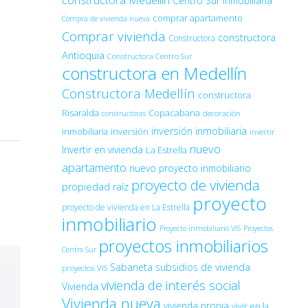
constructora Medellín
Centro Sur Inmobiliaria
comprar apartamento
Compra de vivienda nueva
Comprar vivienda
constructora
Constructora
Antioquia
Constructora Centro Sur
constructora en Medellín
Constructora Medellín
constructora
Risaralda
Copacabana
decoración
constructoras
inversión inmobiliaria
inmobiliaria
inversión
invertir
nuevo
Invertir en vivienda
La Estrella
apartamento
nuevo proyecto inmobiliario
proyecto de vivienda
propiedad raíz
proyecto
proyecto de vivienda en La Estrella
inmobiliario
Proyecto inmobiliario VIS
Proyectos
proyectos inmobiliarios
Centro Sur
Sabaneta
subsidios de vivienda
proyectos VIS
vivienda de interés social
Vivienda
Vivienda nueva
vivienda propia
vivir en la