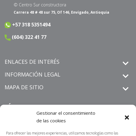
© Centro Sur constructora
Carrera 48 # 48 sur 75, Of 146, Envigado, Antioquia
+57 318 5351494
(604) 322 41 77
ENLACES DE INTERÉS
INFORMACIÓN LEGAL
MAPA DE SITIO
SÍGUENOS
Gestionar el consentimiento
de las cookies
Para ofrecer las mejores experiencias, utilizamos tecnologías como las
derechos de petición
Informamos que los
que sean