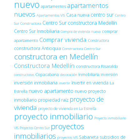
nuevo
apartamentos
apartamentos
nuevos
centro sur
Casa nueva
Apartamentos VIS
Centro
Centro Sur constructora Medellín
Sur Constructora
Centro Sur Inmobiliaria
comprar
Compra de vivienda nueva
Comprar vivienda
apartamento
Constructora
constructora Antioquia
Constructora Centro Sur
constructora en Medellín
Constructora Medellín
constructora Risaralda
Copacabana
inmobiliaria
inversión
decoración
constructoras
inversión inmobiliaria
Invertir en vivienda
La
invertir
nuevo apartamento
nuevo proyecto
Estrella
proyecto de
inmobiliario
propiedad raíz
vivienda
proyecto de vivienda en La Estrella
proyecto inmobiliario
Proyecto inmobiliario
proyectos
VIS
Proyectos Centro Sur
inmobiliarios
Sabaneta
subsidios de
proyectos VIS