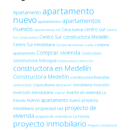
apartamento
Apartamento
nuevo
apartamentos
apartamentos
nuevos
centro sur
Casa nueva
Apartamentos VIS
Centro
Centro Sur constructora Medellín
Sur Constructora
Centro Sur Inmobiliaria
comprar
Compra de vivienda nueva
Comprar vivienda
apartamento
Constructora
constructora Antioquia
Constructora Centro Sur
constructora en Medellín
Constructora Medellín
constructora Risaralda
Copacabana
inmobiliaria
inversión
decoración
constructoras
inversión inmobiliaria
Invertir en vivienda
La
invertir
nuevo apartamento
nuevo proyecto
Estrella
proyecto de
inmobiliario
propiedad raíz
vivienda
proyecto de vivienda en La Estrella
proyecto inmobiliario
Proyecto inmobiliario