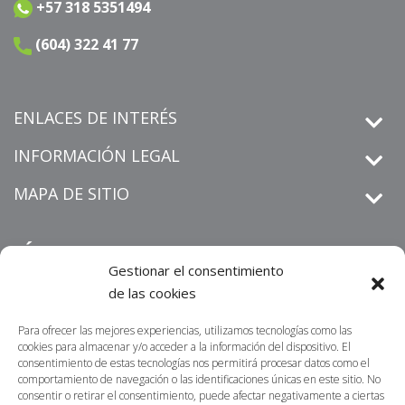
+57 318 5351494
(604) 322 41 77
ENLACES DE INTERÉS
INFORMACIÓN LEGAL
MAPA DE SITIO
SÍGUENOS
Gestionar el consentimiento
de las cookies
Para ofrecer las mejores experiencias, utilizamos tecnologías como las
derechos de petición
Informamos que los
que sean
cookies para almacenar y/o acceder a la información del dispositivo. El
radicados por un medio distinto al establecido en nuestra sitio
consentimiento de estas tecnologías nos permitirá procesar datos como el
https://centrosur.co/clientes/
comportamiento de navegación o las identificaciones únicas en este sitio. No
web
,
La dirección
consentir o retirar el consentimiento, puede afectar negativamente a ciertas
electrónica o física para notificaciones judiciales no serán