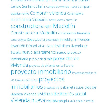
Sur Constructora
Centro Sur Inmobiliaria
comprar
Compra de vivienda nueva
Comprar vivienda
apartamento
Constructora
constructora Antioquia
Constructora Centro Sur
constructora en Medellín
Constructora Medellín
constructora Risaralda
Copacabana
inmobiliaria
inversión
decoración
constructoras
inversión inmobiliaria
Invertir en vivienda
La
invertir
nuevo apartamento
nuevo proyecto
Estrella
proyecto de
inmobiliario
propiedad raíz
vivienda
proyecto de vivienda en La Estrella
proyecto inmobiliario
Proyecto inmobiliario
proyectos
VIS
Proyectos Centro Sur
inmobiliarios
Sabaneta
subsidios de
proyectos VIS
vivienda de interés social
vivienda
Vivienda
Vivienda nueva
vivienda propia
vivir en la estrella