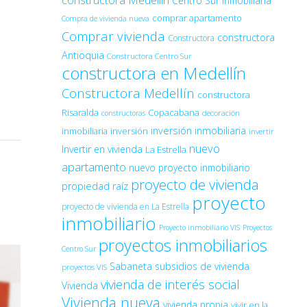
constructora Medellín
Centro Sur Inmobiliaria
comprar apartamento
Compra de vivienda nueva
Comprar vivienda
constructora
Constructora
Antioquia
Constructora Centro Sur
constructora en Medellín
Constructora Medellín
constructora
Risaralda
Copacabana
decoración
constructoras
inversión inmobiliaria
inmobiliaria
inversión
invertir
nuevo
Invertir en vivienda
La Estrella
apartamento
nuevo proyecto inmobiliario
proyecto de vivienda
propiedad raíz
proyecto
proyecto de vivienda en La Estrella
inmobiliario
Proyecto inmobiliario VIS
Proyectos
proyectos inmobiliarios
Centro Sur
Sabaneta
subsidios de vivienda
proyectos VIS
vivienda de interés social
Vivienda
Vivienda nueva
vivienda propia
vivir en la