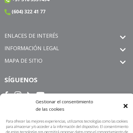
(604) 322 41 77
ENLACES DE INTERÉS
INFORMACIÓN LEGAL
MAPA DE SITIO
SÍGUENOS
Gestionar el consentimiento
derechos de petición
Informamos que los
que sean
de las cookies
radicados por un medio distinto al establecido en nuestra sitio
Para ofrecer las mejores experiencias, utilizamos tecnologías como las cookies
https://centrosur.co/clientes/
web
,
La dirección
para almacenar y/o acceder a la información del dispositivo. El consentimiento
electrónica o física para notificaciones judiciales no serán
de estas tecnologías nos permitirá procesar datos como el comportamiento de