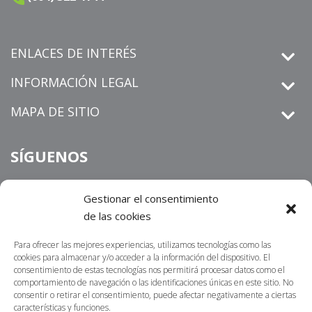
ENLACES DE INTERÉS
INFORMACIÓN LEGAL
MAPA DE SITIO
SÍGUENOS
Gestionar el consentimiento
de las cookies
derechos de petición
Informamos que los
que sean
radicados por un medio distinto al establecido en nuestra sitio
Para ofrecer las mejores experiencias, utilizamos tecnologías como las
https://centrosur.co/clientes/
web
,
La dirección
cookies para almacenar y/o acceder a la información del dispositivo. El
consentimiento de estas tecnologías nos permitirá procesar datos como el
electrónica o física para notificaciones judiciales no serán
comportamiento de navegación o las identificaciones únicas en este sitio. No
acusados de recibidos ni tramitados. Lo invitamos a
consentir o retirar el consentimiento, puede afectar negativamente a ciertas
características y funciones.
contactarnos por nuestros canales oficiales; nuestro propósito