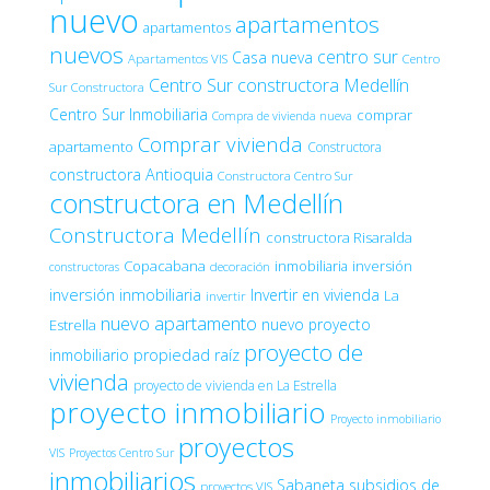
nuevo
apartamentos
apartamentos
nuevos
centro sur
Casa nueva
Apartamentos VIS
Centro
Centro Sur constructora Medellín
Sur Constructora
Centro Sur Inmobiliaria
comprar
Compra de vivienda nueva
Comprar vivienda
apartamento
Constructora
constructora Antioquia
Constructora Centro Sur
constructora en Medellín
Constructora Medellín
constructora Risaralda
Copacabana
inmobiliaria
inversión
decoración
constructoras
inversión inmobiliaria
Invertir en vivienda
La
invertir
nuevo apartamento
nuevo proyecto
Estrella
proyecto de
inmobiliario
propiedad raíz
vivienda
proyecto de vivienda en La Estrella
proyecto inmobiliario
Proyecto inmobiliario
proyectos
VIS
Proyectos Centro Sur
inmobiliarios
Sabaneta
subsidios de
proyectos VIS