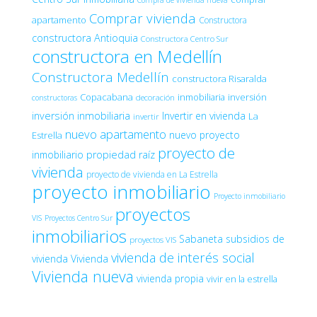
Comprar vivienda
apartamento
Constructora
constructora Antioquia
Constructora Centro Sur
constructora en Medellín
Constructora Medellín
constructora Risaralda
Copacabana
inmobiliaria
inversión
decoración
constructoras
inversión inmobiliaria
Invertir en vivienda
La
invertir
nuevo apartamento
nuevo proyecto
Estrella
proyecto de
inmobiliario
propiedad raíz
vivienda
proyecto de vivienda en La Estrella
proyecto inmobiliario
Proyecto inmobiliario
proyectos
VIS
Proyectos Centro Sur
inmobiliarios
Sabaneta
subsidios de
proyectos VIS
vivienda de interés social
vivienda
Vivienda
Vivienda nueva
vivienda propia
vivir en la estrella