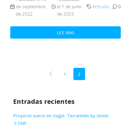
de septiembre
el 1 de junio
Articulos
0
de 2022
de 2023
LEE MAS
1
2
Entradas recientes
Proyecto nuevo en Itagüí- Terranhelo by Senior
´s Club