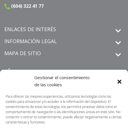
(604) 322 41 77
ENLACES DE INTERÉS
INFORMACIÓN LEGAL
MAPA DE SITIO
SÍGUENOS
Gestionar el consentimiento
de las cookies
Para ofrecer las mejores experiencias, utilizamos tecnologías como las
derechos de petición
Informamos que los
que sean
cookies para almacenar y/o acceder a la información del dispositivo. El
radicados por un medio distinto al establecido en nuestra sitio
consentimiento de estas tecnologías nos permitirá procesar datos como el
https://centrosur.co/clientes/
comportamiento de navegación o las identificaciones únicas en este sitio. No
web
,
La dirección
consentir o retirar el consentimiento, puede afectar negativamente a ciertas
electrónica o física para notificaciones judiciales no serán
características y funciones.
acusados de recibidos ni tramitados. Lo invitamos a