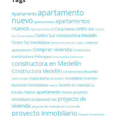
apartamento
Apartamento
nuevo
apartamentos
apartamentos
nuevos
centro sur
Casa nueva
Apartamentos VIS
Centro
Centro Sur constructora Medellín
Sur Constructora
Centro Sur Inmobiliaria
comprar
Compra de vivienda nueva
Comprar vivienda
apartamento
Constructora
constructora Antioquia
Constructora Centro Sur
constructora en Medellín
Constructora Medellín
constructora Risaralda
Copacabana
inmobiliaria
inversión
decoración
constructoras
inversión inmobiliaria
Invertir en vivienda
La
invertir
nuevo apartamento
nuevo proyecto
Estrella
proyecto de
inmobiliario
propiedad raíz
vivienda
proyecto de vivienda en La Estrella
proyecto inmobiliario
Proyecto inmobiliario