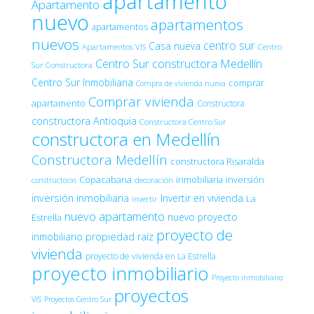
apartamento
Apartamento
nuevo
apartamentos
apartamentos
nuevos
centro sur
Casa nueva
Apartamentos VIS
Centro
Centro Sur constructora Medellín
Sur Constructora
Centro Sur Inmobiliaria
comprar
Compra de vivienda nueva
Comprar vivienda
apartamento
Constructora
constructora Antioquia
Constructora Centro Sur
constructora en Medellín
Constructora Medellín
constructora Risaralda
Copacabana
inmobiliaria
inversión
decoración
constructoras
inversión inmobiliaria
Invertir en vivienda
La
invertir
nuevo apartamento
nuevo proyecto
Estrella
proyecto de
inmobiliario
propiedad raíz
vivienda
proyecto de vivienda en La Estrella
proyecto inmobiliario
Proyecto inmobiliario
proyectos
VIS
Proyectos Centro Sur