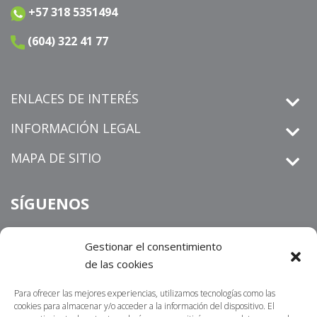
+57 318 5351494
(604) 322 41 77
ENLACES DE INTERÉS
INFORMACIÓN LEGAL
MAPA DE SITIO
SÍGUENOS
Gestionar el consentimiento
de las cookies
derechos de petición
Informamos que los
que sean
radicados por un medio distinto al establecido en nuestra sitio
Para ofrecer las mejores experiencias, utilizamos tecnologías como las
https://centrosur.co/clientes/
web
,
La dirección
cookies para almacenar y/o acceder a la información del dispositivo. El