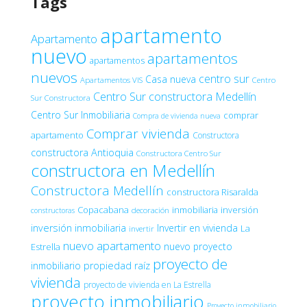
Tags
apartamento
Apartamento
nuevo
apartamentos
apartamentos
nuevos
centro sur
Casa nueva
Apartamentos VIS
Centro
Centro Sur constructora Medellín
Sur Constructora
Centro Sur Inmobiliaria
comprar
Compra de vivienda nueva
Comprar vivienda
apartamento
Constructora
constructora Antioquia
Constructora Centro Sur
constructora en Medellín
Constructora Medellín
constructora Risaralda
Copacabana
inmobiliaria
inversión
decoración
constructoras
inversión inmobiliaria
Invertir en vivienda
La
invertir
nuevo apartamento
nuevo proyecto
Estrella
proyecto de
inmobiliario
propiedad raíz
vivienda
proyecto de vivienda en La Estrella
proyecto inmobiliario
Proyecto inmobiliario