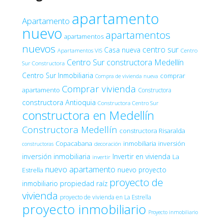
apartamento
Apartamento
nuevo
apartamentos
apartamentos
nuevos
centro sur
Casa nueva
Apartamentos VIS
Centro
Centro Sur constructora Medellín
Sur Constructora
Centro Sur Inmobiliaria
comprar
Compra de vivienda nueva
Comprar vivienda
apartamento
Constructora
constructora Antioquia
Constructora Centro Sur
constructora en Medellín
Constructora Medellín
constructora Risaralda
Copacabana
inmobiliaria
inversión
decoración
constructoras
inversión inmobiliaria
Invertir en vivienda
La
invertir
nuevo apartamento
nuevo proyecto
Estrella
proyecto de
inmobiliario
propiedad raíz
vivienda
proyecto de vivienda en La Estrella
proyecto inmobiliario
Proyecto inmobiliario