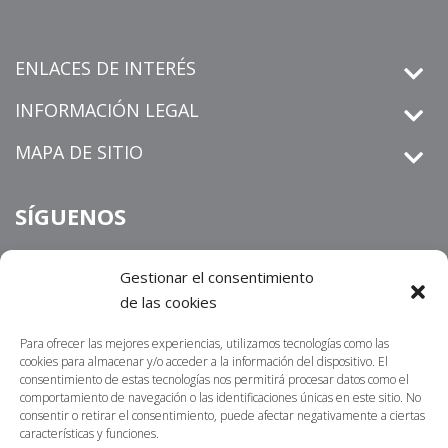
ENLACES DE INTERÉS
INFORMACIÓN LEGAL
MAPA DE SITIO
SÍGUENOS
Gestionar el consentimiento
de las cookies
derechos de petición
Informamos que los
que sean
radicados por un medio distinto al establecido en nuestra sitio
Para ofrecer las mejores experiencias, utilizamos tecnologías como las
https://centrosur.co/clientes/
web
,
La dirección
cookies para almacenar y/o acceder a la información del dispositivo. El
consentimiento de estas tecnologías nos permitirá procesar datos como el
electrónica o física para notificaciones judiciales no serán
comportamiento de navegación o las identificaciones únicas en este sitio. No
acusados de recibidos ni tramitados. Lo invitamos a
consentir o retirar el consentimiento, puede afectar negativamente a ciertas
características y funciones.
contactarnos por nuestros canales oficiales; nuestro propósito