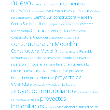
nuevo
apartamentos
apartamentos
nuevos
centro sur
Casa nueva
Apartamentos VIS
Centro
Centro Sur constructora Medellín
Sur Constructora
Centro Sur Inmobiliaria
comprar
Compra de vivienda nueva
Comprar vivienda
apartamento
Constructora
constructora Antioquia
Constructora Centro Sur
constructora en Medellín
Constructora Medellín
constructora Risaralda
Copacabana
inmobiliaria
inversión
decoración
constructoras
inversión inmobiliaria
Invertir en vivienda
La
invertir
nuevo apartamento
nuevo proyecto
Estrella
proyecto de
inmobiliario
propiedad raíz
vivienda
proyecto de vivienda en La Estrella
proyecto inmobiliario
Proyecto inmobiliario
proyectos
VIS
Proyectos Centro Sur
inmobiliarios
Sabaneta
subsidios de
proyectos VIS