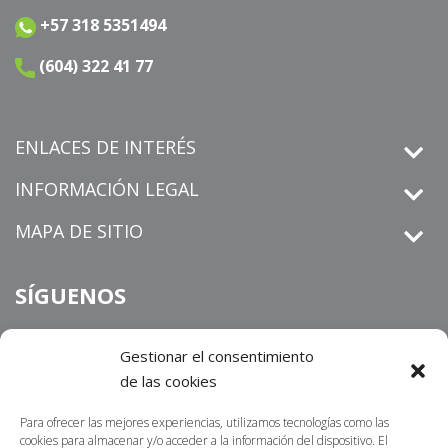
+57 318 5351494
(604) 322 41 77
ENLACES DE INTERÉS
INFORMACIÓN LEGAL
MAPA DE SITIO
SÍGUENOS
Gestionar el consentimiento
de las cookies
derechos de petición
Informamos que los
que sean
radicados por un medio distinto al establecido en nuestra sitio
Para ofrecer las mejores experiencias, utilizamos tecnologías como las
https://centrosur.co/clientes/
web
,
La dirección
cookies para almacenar y/o acceder a la información del dispositivo. El