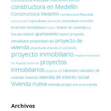
constructora Antioquia
Constructora Centro Sur
constructora en Medellín
Constructora Medellín
constructora Risaralda
Copacabana
inmobiliaria
inversión
decoración
constructoras
inversión inmobiliaria
Invertir en vivienda
La
invertir
nuevo apartamento
nuevo proyecto
Estrella
proyecto de
inmobiliario
propiedad raíz
vivienda
proyecto de vivienda en La Estrella
proyecto inmobiliario
Proyecto inmobiliario
proyectos
VIS
Proyectos Centro Sur
inmobiliarios
Sabaneta
subsidios de
proyectos VIS
vivienda de interés social
vivienda
Vivienda
Vivienda nueva
vivienda propia
vivir en la estrella
Archivos