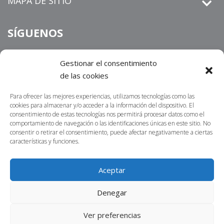
MAPA DE SITIO
SÍGUENOS
Gestionar el consentimiento
de las cookies
derechos de petición
Informamos que los
que sean
radicados por un medio distinto al establecido en nuestra sitio
Para ofrecer las mejores experiencias, utilizamos tecnologías como las
https://centrosur.co/clientes/
web
,
La dirección
cookies para almacenar y/o acceder a la información del dispositivo. El
consentimiento de estas tecnologías nos permitirá procesar datos como el
electrónica o física para notificaciones judiciales no serán
comportamiento de navegación o las identificaciones únicas en este sitio. No
acusados de recibidos ni tramitados. Lo invitamos a
consentir o retirar el consentimiento, puede afectar negativamente a ciertas
características y funciones.
contactarnos por nuestros canales oficiales; nuestro propósito
es atender sus requerimientos en la menor brevedad posible.
Aceptar
Denegar
©2023 Centro Sur Powered by Ecommerce Agency S.A.S
Ver preferencias